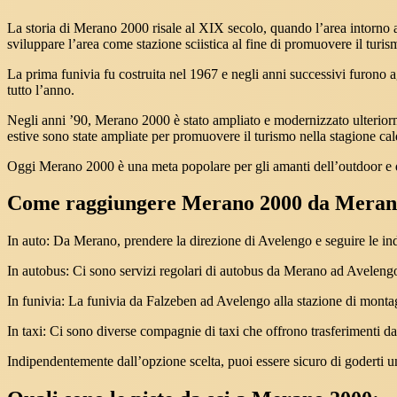
La storia di Merano 2000 risale al XIX secolo, quando l’area intorno a
sviluppare l’area come stazione sciistica al fine di promuovere il turis
La prima funivia fu costruita nel 1967 e negli anni successivi furono ag
tutto l’anno.
Negli anni ’90, Merano 2000 è stato ampliato e modernizzato ulteriorment
estive sono state ampliate per promuovere il turismo nella stagione cal
Oggi Merano 2000 è una meta popolare per gli amanti dell’outdoor e deg
Come raggiungere Merano 2000 da Meran
In auto: Da Merano, prendere la direzione di Avelengo e seguire le in
In autobus: Ci sono servizi regolari di autobus da Merano ad Avelengo
In funivia: La funivia da Falzeben ad Avelengo alla stazione di montag
In taxi: Ci sono diverse compagnie di taxi che offrono trasferimenti d
Indipendentemente dall’opzione scelta, puoi essere sicuro di goderti 