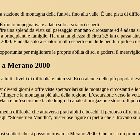
tazione di montagna della funivia fino alla valle. È una pista di diffico
È molto impegnativa e adatta solo a sciatori esperti.
re una splendida vista sul paesaggio montano circostante ed è adatta sia
 a principianti e famiglie. Ha una lunghezza di circa 3,5 km e passa attr
000. È adatta solo a sciatori molto esperti e include pendii ripidi e curv
opportunità per migliorare le proprie abilità di sci e godersi il meravigl
re a Merano 2000
utti i livelli di difficoltà e interessi. Ecco alcune delle più popolari 
 diversi giorni e offre viste spettacolari sulle montagne circostanti e l
l’Ifinger è la montagna più alta della regione. L’escursione verso la vett
aia è un’escursione facile lungo il canale di irrigazione storico. Il perc
dia difficoltà che attraversa prati alpini e boschi. Il percorso offre una
i “Stoanernen Mandln”, misteriose figure di pietra che si trovano su un
i sentieri che si possono trovare a Merano 2000. Che tu sia un principi