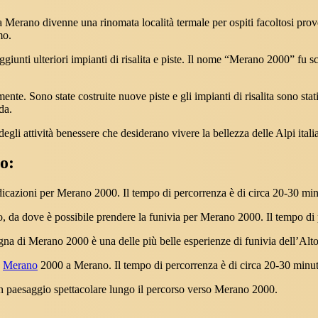
 Merano divenne una rinomata località termale per ospiti facoltosi prov
mo.
giunti ulteriori impianti di risalita e piste. Il nome “Merano 2000” fu sc
e. Sono state costruite nuove piste e gli impianti di risalita sono stati 
da.
li attività benessere che desiderano vivere la bellezza delle Alpi itali
o:
dicazioni per Merano 2000. Il tempo di percorrenza è di circa 20-30 min
, da dove è possibile prendere la funivia per Merano 2000. Il tempo di 
na di Merano 2000 è una delle più belle esperienze di funivia dell’Alto A
a
Merano
2000 a Merano. Il tempo di percorrenza è di circa 20-30 minuti
un paesaggio spettacolare lungo il percorso verso Merano 2000.