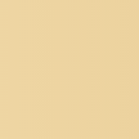
Tennis
a
Merano