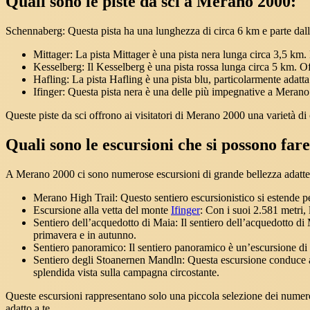
Quali sono le piste da sci a Merano 2000:
Schennaberg: Questa pista ha una lunghezza di circa 6 km e parte dalla s
Mittager: La pista Mittager è una pista nera lunga circa 3,5 km. 
Kesselberg: Il Kesselberg è una pista rossa lunga circa 5 km. Off
Hafling: La pista Hafling è una pista blu, particolarmente adatta
Ifinger: Questa pista nera è una delle più impegnative a Merano 2
Queste piste da sci offrono ai visitatori di Merano 2000 una varietà di 
Quali sono le escursioni che si possono fa
A Merano 2000 ci sono numerose escursioni di grande bellezza adatte a t
Merano High Trail: Questo sentiero escursionistico si estende per
Escursione alla vetta del monte
Ifinger
: Con i suoi 2.581 metri, 
Sentiero dell’acquedotto di Maia: Il sentiero dell’acquedotto di M
primavera e in autunno.
Sentiero panoramico: Il sentiero panoramico è un’escursione di me
Sentiero degli Stoanernen Mandln: Questa escursione conduce agl
splendida vista sulla campagna circostante.
Queste escursioni rappresentano solo una piccola selezione dei numeros
adatto a te.