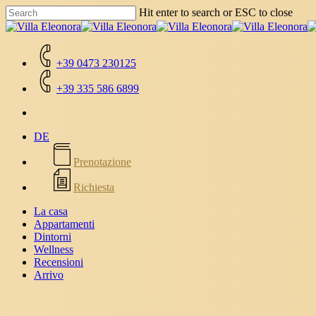
Skip
Hit enter to search or ESC to close
to
Close
main
Search
content
+39 0473 230125
+39 335 586 6899
facebook
DE
Prenotazione
Richiesta
Menu
Menu
La casa
Appartamenti
Dintorni
Wellness
Recensioni
Arrivo